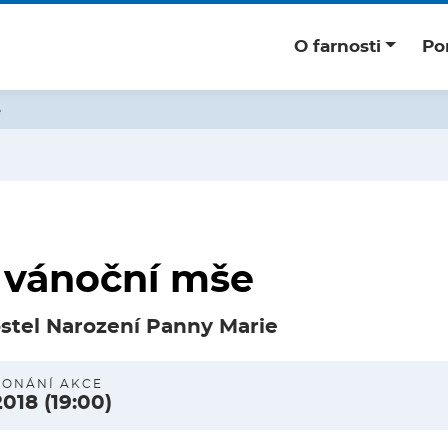
O farnosti
Po
e
 vánoční mše
ostel Narození Panny Marie
KONÁNÍ AKCE
 2018
(19:00)