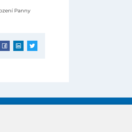
rození Panny
GDPR