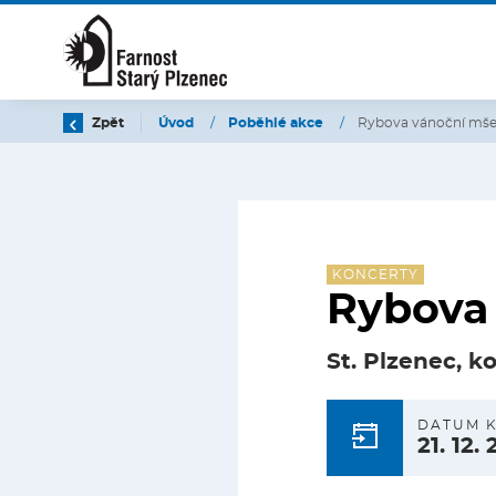
Zpět
Úvod
/
Poběhlé akce
/
Rybova vánoční mš
KONCERTY
Rybova
St. Plzenec, k
DATUM 
21. 12.