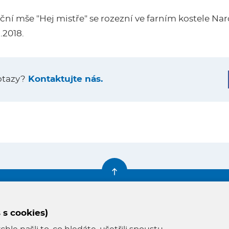
ní mše "Hej mistře" se rozezní ve farním kostele Na
.2018.
otazy?
Kontaktujte nás.
Farní knihovna
Napište nám
 s cookies)