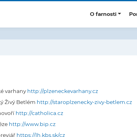
O farnosti
Po
ké varhany
http://plzeneckevarhany.cz
ý Živý Betlém
http://staroplzenecky-zivy-betlem.cz
hovoří
http://catholica.cz
céze
http://www.bip.cz
breviář
https://lh.kbs.sk/cz