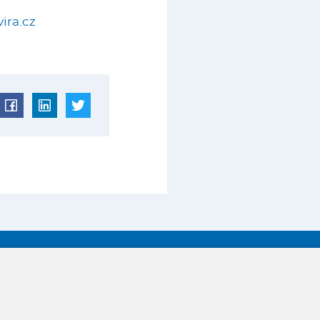
vira.cz
GDPR