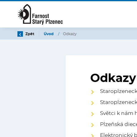
Zpět
Úvod
/
Odkazy
Odkazy
Staroplzenec
Staroplzeneck
Světci k nám 
Plzeňská die
Elektronický 