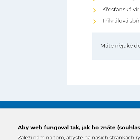
Křesťanská víra
Tříkrálová sbí
Máte nějaké d
Odkazy
Aby web fungoval tak, jak ho znáte (souhlas
Záleží nám na tom, abyste na našich stránkách rych