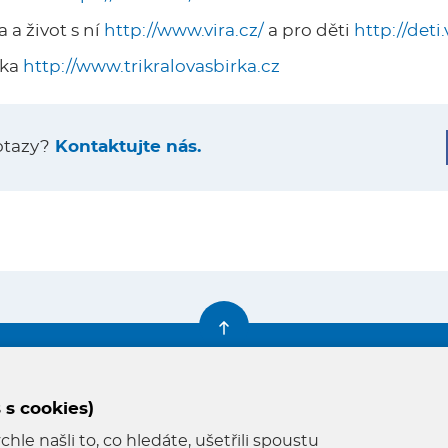
 a život s ní
http://www.vira.cz/
a pro děti
http://deti.
rka
http://www.trikralovasbirka.cz
otazy?
Kontaktujte nás.
Farní knihovna
Napište nám
 s cookies)
le našli to, co hledáte, ušetřili spoustu