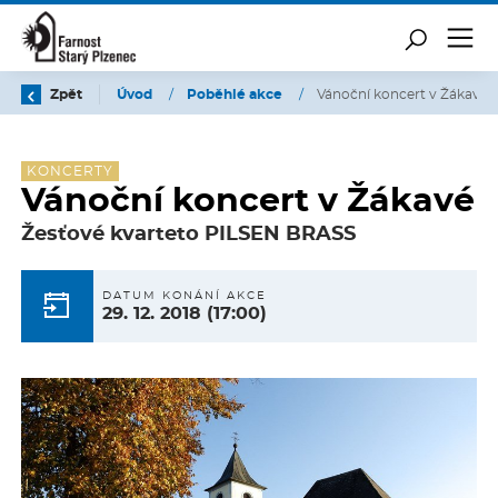
Zpět
Úvod
/
Poběhlé akce
/
Vánoční koncert v Žákavé
KONCERTY
Vánoční koncert v Žákavé
Žesťové kvarteto PILSEN BRASS
DATUM KONÁNÍ AKCE
29. 12. 2018
(17:00)