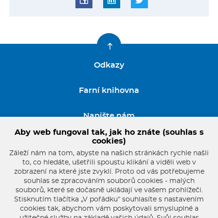
Odkazy
Farní knihovna
Napište nám
Aby web fungoval tak, jak ho znáte (souhlas s
GDPR
cookies)
Záleží nám na tom, abyste na našich stránkách rychle našli
to, co hledáte, ušetřili spoustu klikání a viděli web v
zobrazení na které jste zvyklí. Proto od vás potřebujeme
souhlas se zpracováním souborů cookies - malých
souborů, které se dočasně ukládají ve vašem prohlížeči.
Stisknutím tlačítka „V pořádku“ souhlasíte s nastavením
cookies tak, abychom vám poskytovali smysluplné a