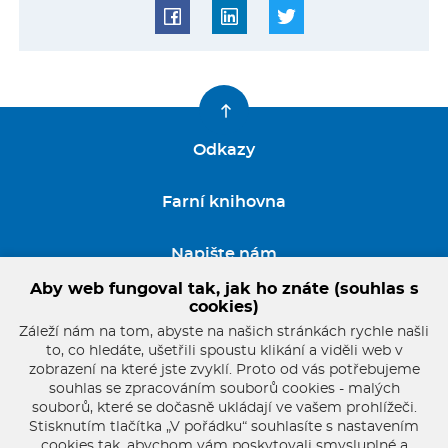
Odkazy
Farní knihovna
Napište nám
Aby web fungoval tak, jak ho znáte (souhlas s
GDPR
cookies)
Záleží nám na tom, abyste na našich stránkách rychle našli
to, co hledáte, ušetřili spoustu klikání a viděli web v
zobrazení na které jste zvyklí. Proto od vás potřebujeme
souhlas se zpracováním souborů cookies - malých
souborů, které se dočasně ukládají ve vašem prohlížeči.
Stisknutím tlačítka „V pořádku“ souhlasíte s nastavením
cookies tak, abychom vám poskytovali smysluplné a