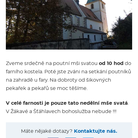
Zveme srdečně na poutní mši svatou
od 10 hod
do
farního kostela. Poté jste zváni na setkání poutníků
na zahradě u fary. Na dobroty od šikovných
pekařek a pekařů se moc těšíme.
V celé farnosti je pouze tato nedělní mše svatá
.
V Žákavé a Šťáhlavech bohoslužba nebude !!!
Máte nějaké dotazy?
Kontaktujte nás.