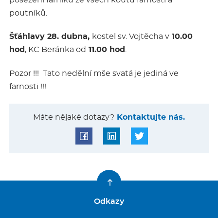
posezení farníků ze všech koutů farnosti a
poutníků.
Šťáhlavy 28. dubna,
kostel sv. Vojtěcha v
10.00
hod
, KC Beránka od
11.00 hod
.
Pozor !!! Tato nedělní mše svatá je jediná ve
farnosti !!!
Máte nějaké dotazy?
Kontaktujte nás.
Odkazy