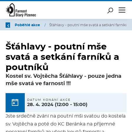
Zpět
Úvod
Poběhlé akce
/
/
Šťáhlav
Šťáhlavy - poutní mše
svatá a setkání farníků a
poutníků
Kostel sv. Vojtěcha Šťáhlavy - pouze jedna
mše svatá ve farnosti !!!
DATUM KONÁNÍ AKCE
28. 4. 2024
(12:00 - 15:00)
Jste srdečně zváni na poutní mši svatou do kostela
sv. Vojtěcha a poté do KC Beránka na příjemné