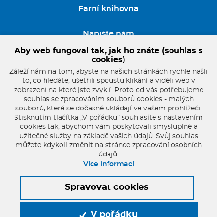
Farní knihovna
Napište nám
Aby web fungoval tak, jak ho znáte (souhlas s
GDPR
cookies)
Záleží nám na tom, abyste na našich stránkách rychle našli
to, co hledáte, ušetřili spoustu klikání a viděli web v
zobrazení na které jste zvyklí. Proto od vás potřebujeme
souhlas se zpracováním souborů cookies - malých
souborů, které se dočasně ukládají ve vašem prohlížeči.
Stisknutím tlačítka „V pořádku“ souhlasíte s nastavením
cookies tak, abychom vám poskytovali smysluplné a
užitečné služby na základě vašich údajů. Svůj souhlas
můžete kdykoli změnit na stránce zpracování osobních
údajů.
pater.franta@seznam.cz
Více informací
+420 721 854 806
Spravovat cookies
© 2026 Oficiální stránky Farnost Starý Plzenec
Mapa stránek
V pořádku
© dmpCMS