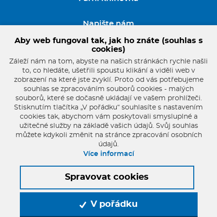
Napište nám
Aby web fungoval tak, jak ho znáte (souhlas s
GDPR
cookies)
Záleží nám na tom, abyste na našich stránkách rychle našli
to, co hledáte, ušetřili spoustu klikání a viděli web v
zobrazení na které jste zvyklí. Proto od vás potřebujeme
souhlas se zpracováním souborů cookies - malých
souborů, které se dočasně ukládají ve vašem prohlížeči.
Stisknutím tlačítka „V pořádku“ souhlasíte s nastavením
cookies tak, abychom vám poskytovali smysluplné a
užitečné služby na základě vašich údajů. Svůj souhlas
můžete kdykoli změnit na stránce zpracování osobních
údajů.
pater.franta@seznam.cz
Více informací
+420 721 854 806
Spravovat cookies
© 2026 Oficiální stránky Farnost Starý Plzenec
Mapa stránek
V pořádku
© dmpCMS