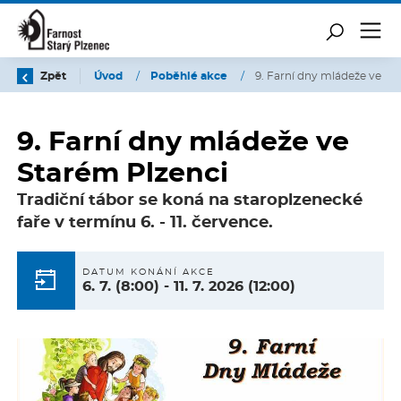
Zpět
Úvod
/
Poběhlé akce
/
9. Farní dny mládeže ve St
9. Farní dny mládeže ve
Starém Plzenci
Tradiční tábor se koná na staroplzenecké
faře v termínu 6. - 11. července.
DATUM KONÁNÍ AKCE
6. 7.
(8:00)
-
11. 7. 2026
(12:00)