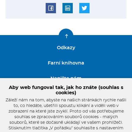
Odkazy
Farní knihovna
Napište nám
Aby web fungoval tak, jak ho znáte (souhlas s
cookies)
GDPR
Záleží nám na tom, abyste na našich stránkách rychle našli
to, co hledáte, ušetřili spoustu klikání a viděli web v
zobrazení na které jste zvyklí. Proto od vás potřebujeme
souhlas se zpracováním souborů cookies - malých
souborů, které se dočasně ukládají ve vašem prohlížeči.
Stisknutím tlačítka „V pořádku“ souhlasíte s nastavením