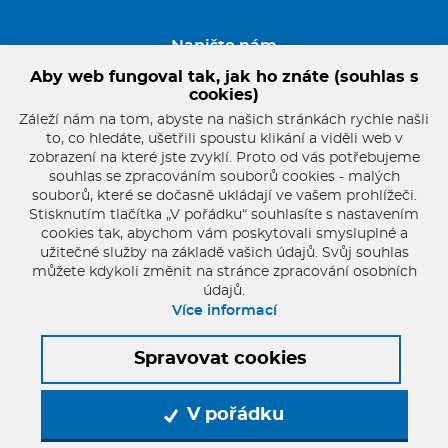
Napište nám
Aby web fungoval tak, jak ho znáte (souhlas s
cookies)
GDPR
Záleží nám na tom, abyste na našich stránkách rychle našli
to, co hledáte, ušetřili spoustu klikání a viděli web v
zobrazení na které jste zvyklí. Proto od vás potřebujeme
souhlas se zpracováním souborů cookies - malých
souborů, které se dočasně ukládají ve vašem prohlížeči.
Stisknutím tlačítka „V pořádku“ souhlasíte s nastavením
cookies tak, abychom vám poskytovali smysluplné a
užitečné služby na základě vašich údajů. Svůj souhlas
můžete kdykoli změnit na stránce zpracování osobních
údajů.
Více informací
pater.franta@seznam.cz
+420 721 854 806
Spravovat cookies
© 2026 Oficiální stránky Farnost Starý Plzenec
Mapa stránek
V pořádku
© dmpCMS