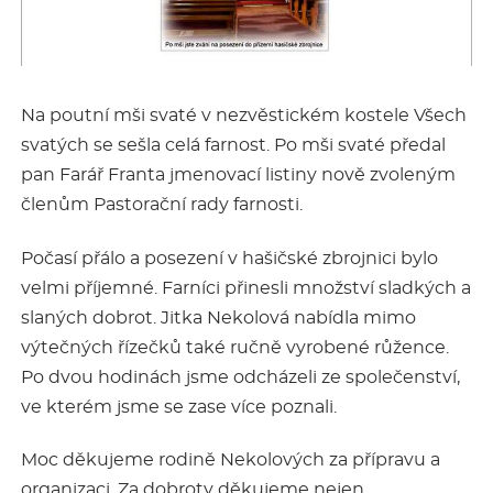
Na poutní mši svaté v nezvěstickém kostele Všech
svatých se sešla celá farnost. Po mši svaté předal
pan Farář Franta jmenovací listiny nově zvoleným
členům Pastorační rady farnosti.
Počasí přálo a posezení v hašičské zbrojnici bylo
velmi příjemné. Farníci přinesli množství sladkých a
slaných dobrot. Jitka Nekolová nabídla mimo
výtečných řízečků také ručně vyrobené růžence.
Po dvou hodinách jsme odcházeli ze společenství,
ve kterém jsme se zase více poznali.
Moc děkujeme rodině Nekolových za přípravu a
organizaci. Za dobroty děkujeme nejen