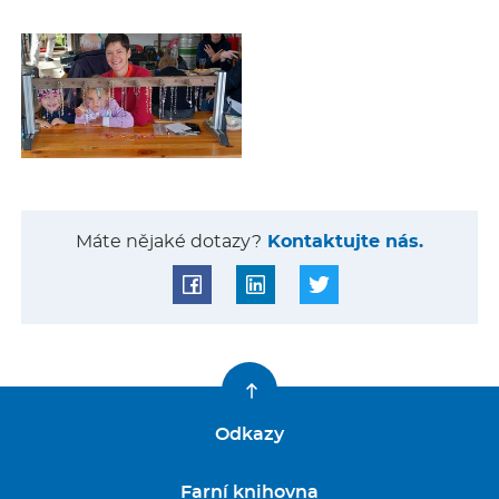
Máte nějaké dotazy?
Kontaktujte nás.
Odkazy
Farní knihovna