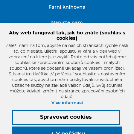
Farní knihovna
Napište nám
Aby web fungoval tak, jak ho znáte (souhlas s
GDPR
cookies)
Záleží nám na tom, abyste na našich stránkách rychle našli
to, co hledáte, ušetřili spoustu klikání a viděli web v
zobrazení na které jste zvyklí. Proto od vás potřebujeme
souhlas se zpracováním souborů cookies - malých
souborů, které se dočasně ukládají ve vašem prohlížeči.
Stisknutím tlačítka „V pořádku“ souhlasíte s nastavením
cookies tak, abychom vám poskytovali smysluplné a
užitečné služby na základě vašich údajů. Svůj souhlas
můžete kdykoli změnit na stránce zpracování osobních
údajů.
pater.franta@seznam.cz
Více informací
+420 721 854 806
Spravovat cookies
© 2026 Oficiální stránky Farnost Starý Plzenec
Mapa stránek
V pořádku