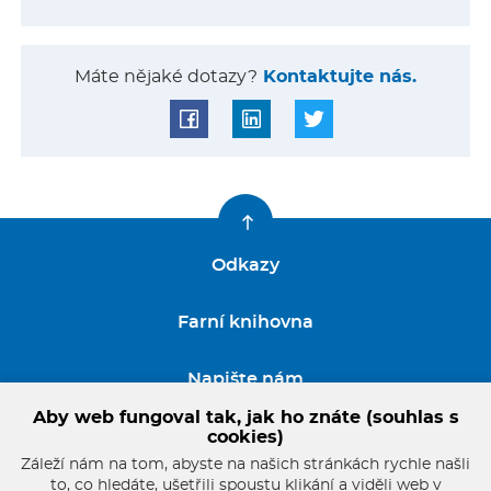
Máte nějaké dotazy?
Kontaktujte nás.
Odkazy
Farní knihovna
Napište nám
Aby web fungoval tak, jak ho znáte (souhlas s
GDPR
cookies)
Záleží nám na tom, abyste na našich stránkách rychle našli
to, co hledáte, ušetřili spoustu klikání a viděli web v