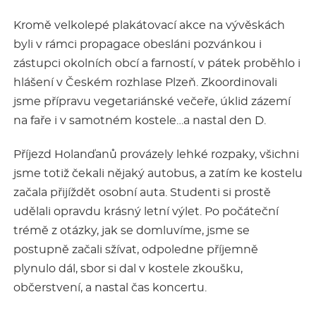
Kromě velkolepé plakátovací akce na vývěskách
byli v rámci propagace obesláni pozvánkou i
zástupci okolních obcí a farností, v pátek proběhlo i
hlášení v Českém rozhlase Plzeň. Zkoordinovali
jsme přípravu vegetariánské večeře, úklid zázemí
na faře i v samotném kostele…a nastal den D.
Příjezd Holanďanů provázely lehké rozpaky, všichni
jsme totiž čekali nějaký autobus, a zatím ke kostelu
začala přijíždět osobní auta. Studenti si prostě
udělali opravdu krásný letní výlet. Po počáteční
trémě z otázky, jak se domluvíme, jsme se
postupně začali sžívat, odpoledne příjemně
plynulo dál, sbor si dal v kostele zkoušku,
občerstvení, a nastal čas koncertu.