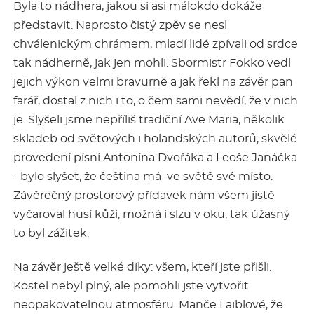
Byla to nádhera, jakou si asi málokdo dokáže
představit. Naprosto čistý zpěv se nesl
chválenickým chrámem, mladí lidé zpívali od srdce
tak nádherně, jak jen mohli. Sbormistr Fokko vedl
jejich výkon velmi bravurně a jak řekl na závěr pan
farář, dostal z nich i to, o čem sami nevědí, že v nich
je. Slyšeli jsme nepříliš tradiční Ave Maria, několik
skladeb od světových i holandských autorů, skvělé
provedení písní Antonína Dvořáka a Leoše Janáčka
- bylo slyšet, že čeština má ve světě své místo.
Závěrečný prostorový přídavek nám všem jistě
vyčaroval husí kůži, možná i slzu v oku, tak úžasný
to byl zážitek.
Na závěr ještě velké díky: všem, kteří jste přišli.
Kostel nebyl plný, ale pomohli jste vytvořit
neopakovatelnou atmosféru. Manče Laiblové, že