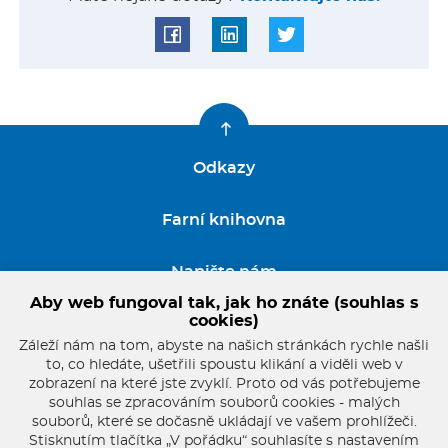
Odkazy
Farní knihovna
Napište nám
Aby web fungoval tak, jak ho znáte (souhlas s
cookies)
GDPR
Záleží nám na tom, abyste na našich stránkách rychle našli
to, co hledáte, ušetřili spoustu klikání a viděli web v
zobrazení na které jste zvyklí. Proto od vás potřebujeme
souhlas se zpracováním souborů cookies - malých
souborů, které se dočasně ukládají ve vašem prohlížeči.
Stisknutím tlačítka „V pořádku“ souhlasíte s nastavením