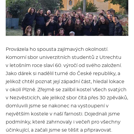
Provázela ho spousta zajímavých okolností.
Komorní sbor univerzitních studentů z Utrechtu
v letošním roce slaví 60. výročí od svého založení.
Jako dárek si nadělil turné do České republiky, a
jelikož chtěl poznat její západní část, hledal lokace
v okolí Plzně. Zřejmě se zalíbil kostel Všech svatých
v Nezvěsticích, ale jelikož sbor čítá přes 30 zpěváků,
domluvili jsme se nakonec na vystoupení v
největším kostele v naší farnosti. Dojednali jsme
podmínky, které zahrnovaly i večeři pro všechny
účinkující, a začali jsme se těšit a připravovat.