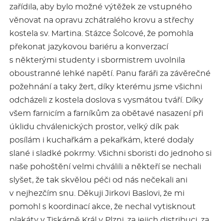
zařídila, aby bylo možné výtěžek ze vstupného
věnovat na opravu zchátralého krovu a střechy
kostela sv. Martina. Stázce Šolcové, že pomohla
překonat jazykovou bariéru a konverzací
s některými studenty i sbormistrem uvolnila
oboustranné lehké napětí. Panu faráři za závěrečné
požehnání a taky žert, díky kterému jsme všichni
odcházeli z kostela doslova s vysmátou tváří. Díky
všem farnicím a farníkům za obětavé nasazení při
úklidu chválenických prostor, velký dík pak
posílám i kuchařkám a pekařkám, které dodaly
slané i sladké pokrmy. Všichni sboristi do jednoho si
naše pohoštění velmi chválili a někteří se nechali
slyšet, že tak skvělou péči od nás nečekali ani
v nejhezčím snu. Děkuji Jirkovi Baslovi, že mi
pomohl s koordinací akce, že nechal vytisknout
plakáty v Tiskárně Král v Plzni, za jejich distribuci, za