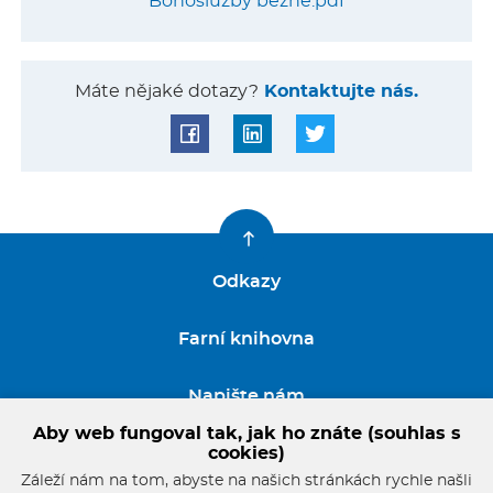
Bohoslužby běžné.pdf
Máte nějaké dotazy?
Kontaktujte nás.
Odkazy
Farní knihovna
Napište nám
Aby web fungoval tak, jak ho znáte (souhlas s
GDPR
cookies)
Záleží nám na tom, abyste na našich stránkách rychle našli