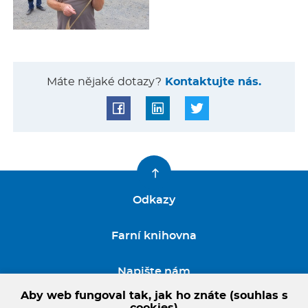
Máte nějaké dotazy?
Kontaktujte nás.
Odkazy
Farní knihovna
Napište nám
Aby web fungoval tak, jak ho znáte (souhlas s
GDPR
cookies)