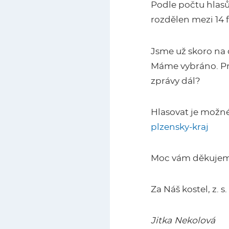
Podle počtu hlasů
rozdělen mezi 14 f
Jsme už skoro na d
Máme vybráno. Pr
zprávy dál?
Hlasovat je možn
plzensky-kraj
Moc vám děkujeme
Za Náš kostel, z. s.
Jitka Nekolová