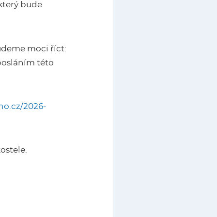
který bude
budeme moci říct:
osláním této
o.cz/2026-
ostele.