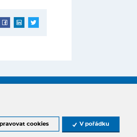
GDPR
pravovat cookies
V pořádku
pater.franta@seznam.cz
+420 721 854 806