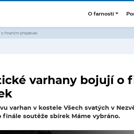
O farnosti
Po
 o finanční příspěvek
ické varhany bojují o 
ek
vu varhan v kostele Všech svatých v Nezvě
o finále soutěže sbírek Máme vybráno.