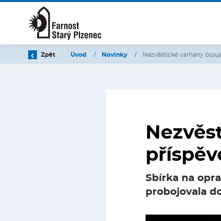
Zpět
Úvod
/
Novinky
/
Nezvěstické varhany bojují
Nezvěst
příspěv
Sbírka na opra
probojovala d