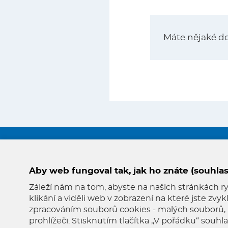
Máte nějaké d
Odkazy
Aby web fungoval tak, jak ho znáte (souhlas
Záleží nám na tom, abyste na našich stránkách rych
klikání a viděli web v zobrazení na které jste zvy
zpracováním souborů cookies - malých souborů, 
© 2026 Oficiální stránky Farnost Starý Plzenec
prohlížeči. Stisknutím tlačítka „V pořádku“ souh
Mapa stránek
© dmpCMS